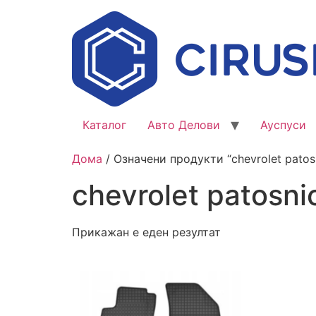
Каталог
Авто Делови
Ауспуси
Дома
/ Означени продукти “chevrolet patosn
chevrolet patosni
Прикажан е еден резултат