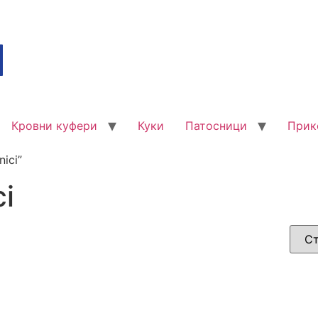
Кровни куфери
Куки
Патосници
Прик
ici”
ci