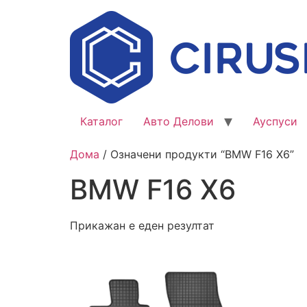
Каталог
Авто Делови
Ауспуси
Дома
/ Означени продукти “BMW F16 X6”
BMW F16 X6
Прикажан е еден резултат