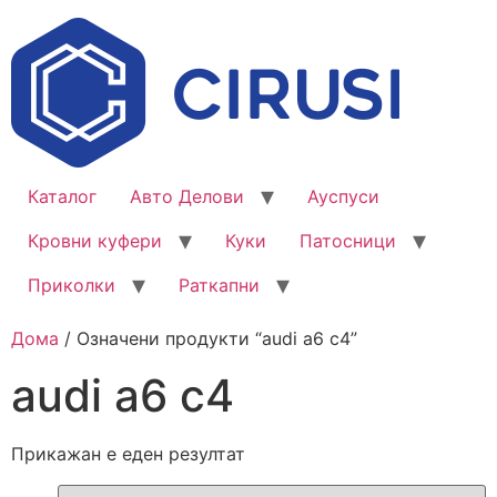
Каталог
Авто Делови
Ауспуси
Кровни куфери
Куки
Патосници
Приколки
Раткапни
Дома
/ Означени продукти “audi a6 c4”
audi a6 c4
Прикажан е еден резултат