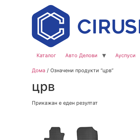
Каталог
Авто Делови
Ауспуси
Дома
/ Означени продукти “црв”
црв
Прикажан е еден резултат