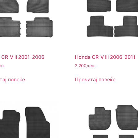
CR-V II 2001-2006
Honda CR-V III 2006-2011
ен
2.200
ден
тај повеќе
Прочитај повеќе