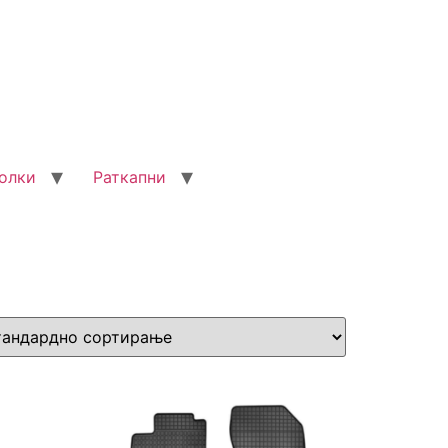
олки
Раткапни