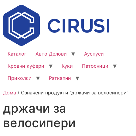
Каталог
Авто Делови
Ауспуси
Кровни куфери
Куки
Патосници
Приколки
Раткапни
Дома
/ Означени продукти “држачи за велосипери”
држачи за
велосипери